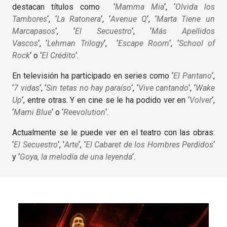
destacan títulos como ‘
Mamma Mia
‘, ‘
Olvida los
Tambores
‘, ‘
La Ratonera
‘, ‘
Avenue Q
‘, ‘
Marta Tiene un
Marcapasos
‘, ‘
El Secuestro
‘, ‘
Más Apellidos
Vascos
‘, ‘
Lehman Trilogy
‘, ‘
Escape Room
‘, ‘
School of
Rock
‘ o ‘
El Crédito
‘.
En televisión ha participado en series como ‘
El Pantano
‘,
‘
7 vidas
‘, ‘
Sin tetas no hay paraíso
‘, ‘
Vive cantando
‘, ‘
Wake
Up
‘, entre otras. Y en cine se le ha podido ver en ‘
Volver
‘,
‘
Mami Blue
‘ o ‘
Reevolution
‘.
Actualmente se le puede ver en el teatro con las obras:
‘
El Secuestro
‘, ‘
Arte
‘, ‘
El Cabaret de los Hombres Perdidos
‘
y ‘
Goya, la melodía de una leyenda
‘.